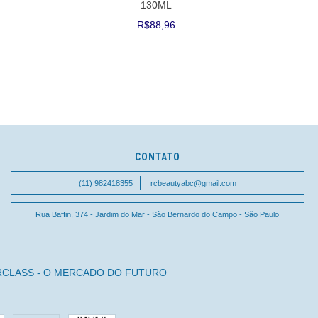
130ML
R$88,96
CONTATO
(11) 982418355
rcbeautyabc@gmail.com
Rua Baffin, 374 - Jardim do Mar - São Bernardo do Campo - São Paulo
RCLASS - O MERCADO DO FUTURO