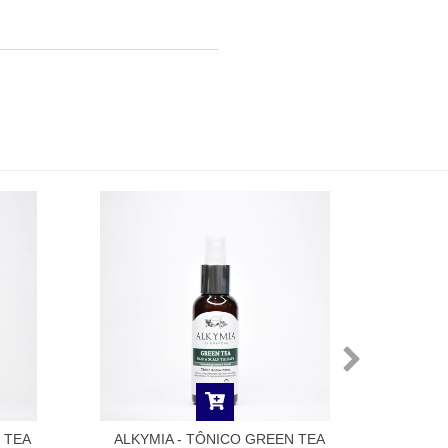
DRY
 TEA
ALKYMIA - TÔNICO GREEN TEA