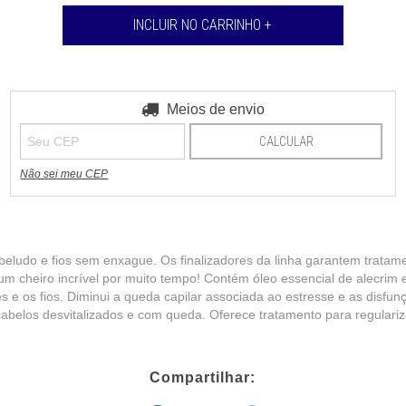
Entregas para o CEP:
Meios de envio
ALTERAR CEP
CALCULAR
Não sei meu CEP
abeludo e fios sem enxague. Os finalizadores da linha garantem tratam
m cheiro incrível por muito tempo! Contém óleo essencial de alecrim e
es e os fios. Diminui a queda capilar associada ao estresse e as disfun
 cabelos desvitalizados e com queda. Oferece tratamento para regulariza
Compartilhar: