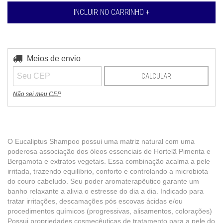
Entregas para o CEP:
Meios de envio
ALTERAR CEP
CALCULAR
Não sei meu CEP
O Eucaliptus Shampoo possui uma matriz natural com uma
poderosa associação dos óleos essenciais de Hortelã Pimenta e
Bergamota e extratos vegetais. Essa combinação acalma a pele
irritada, trazendo equilíbrio, conforto e controlando a microbiota
do couro cabeludo. Seu poder aromaterapêutico garante um
banho relaxante a alivia o estresse do dia a dia. Indicado para
tratar irritações, descamações pós escovas ácidas e/ou
procedimentos químicos (progressivas, alisamentos, colorações)
Possui propriedades cosmecêuticas de tratamento para a pele do