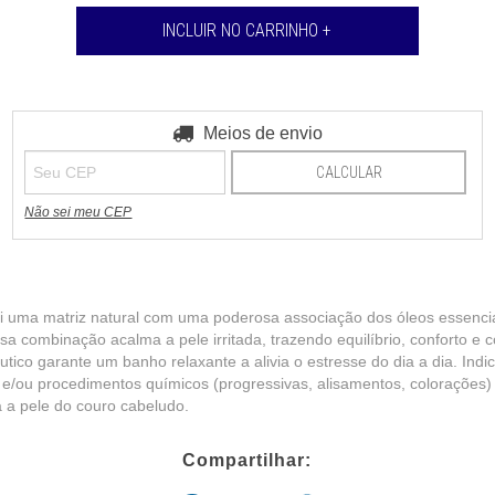
Entregas para o CEP:
Meios de envio
ALTERAR CEP
CALCULAR
Não sei meu CEP
i uma matriz natural com uma poderosa associação dos óleos essencia
sa combinação acalma a pele irritada, trazendo equilíbrio, conforto e 
co garante um banho relaxante a alivia o estresse do dia a dia. Indica
/ou procedimentos químicos (progressivas, alisamentos, colorações)
 a pele do couro cabeludo.
Compartilhar: