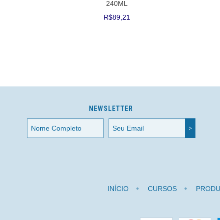
240ML
R$89,21
NEWSLETTER
INÍCIO
CURSOS
PRODU