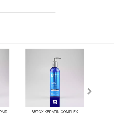
PAIR
BBTOX KERATIN COMPLEX -
DRY 