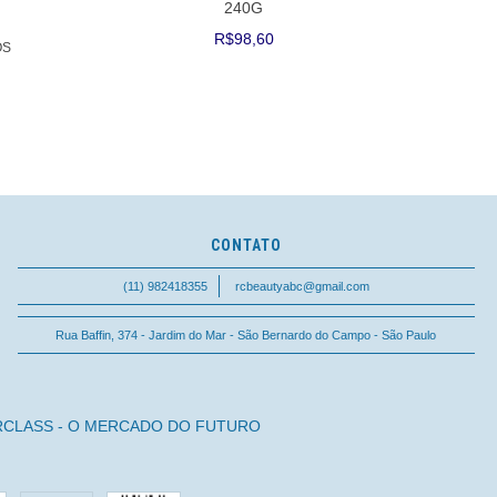
240G
COU
R$98,60
OS
CONTATO
(11) 982418355
rcbeautyabc@gmail.com
Rua Baffin, 374 - Jardim do Mar - São Bernardo do Campo - São Paulo
RCLASS - O MERCADO DO FUTURO