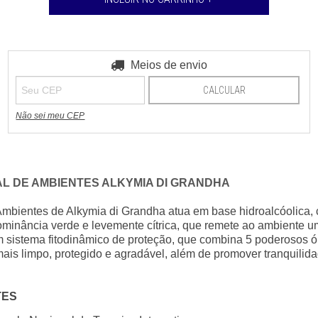
Entregas para o CEP:
Meios de envio
ALTERAR CEP
CALCULAR
Não sei meu CEP
L DE AMBIENTES ALKYMIA DI GRANDHA
mbientes de Alkymia di Grandha atua em base hidroalcóolica, c
ominância verde e levemente cítrica, que remete ao ambiente 
um sistema fitodinâmico de proteção, que combina 5 poderosos ó
is limpo, protegido e agradável, além de promover tranquilidad
TES