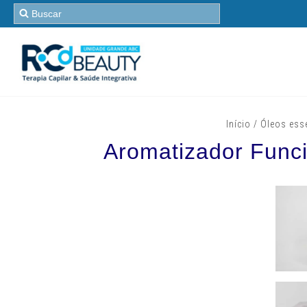
Início
/
Óleos esse
Aromatizador Func