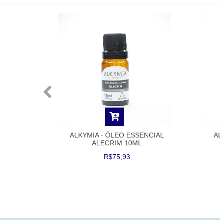
ENCIAL
ALKYMIA - ÓLEO ESSENCIAL
A
ML
ALECRIM 10ML
R$75,93